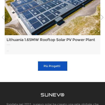
Lithuania 1.65MW Rooftop Solar PV Power Plant
…
Più Progetti
fondata nel 2011, sunevo solar ha creato una rete globale che