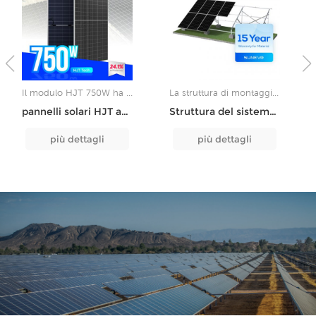
Il modulo HJT 750W ha un'alta efficienza, un'alta affidabilità e una forte adattabilità ambientale come vantaggi fondamentali ed è adatto a progetti di stazione elettrica distribuita e su larga scala che perseguono rendimenti elevati di generazione di energia e costi di elettricità a basso livello.
La struttura di montaggio in cemento è un tipo di sistema di supporto utilizzato per installare in modo sicuro i pannelli solari fotovoltaici sul terreno o su superfici piane. Fornisce una base stabile per i pannelli e ne garantisce le prestazioni ottimali.
pannelli solari HJT ad alta potenza Sunevo 700W 720W 750W Modulo di potenza solare trasparente
Struttura del sistema di montaggio su rack per fondamenta in calcestruzzo a terra del pannello solare fotovoltaico Sunevo
più dettagli
più dettagli