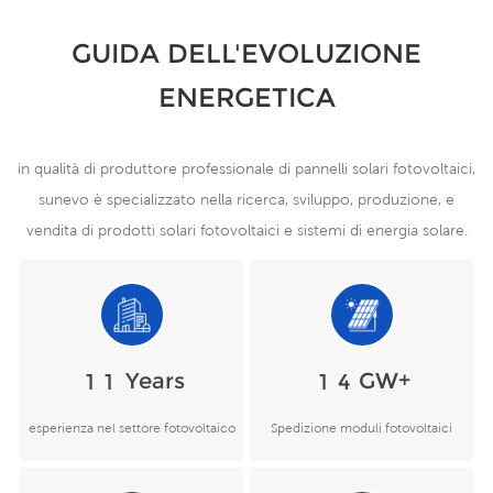
GUIDA DELL'EVOLUZIONE
ENERGETICA
in qualità di produttore professionale di pannelli solari fotovoltaici,
sunevo è specializzato nella ricerca, sviluppo, produzione, e
vendita di prodotti solari fotovoltaici e sistemi di energia solare.
sin dalla sua fondazione nel 2011, sunevo ha ottenuto risultati
significativi risultati che hanno superato la maggior parte dei
nostri principali concorrenti in termini di capacità produttiva e
numero di design innovativi.
Years
GW+
1
1
1
4
esperienza nel settore fotovoltaico
Spedizione moduli fotovoltaici