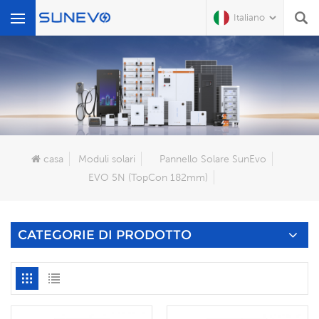
Italiano
Che Cosa Sta Cercando?
casa
Moduli solari
Pannello Solare SunEvo
EVO 5N (TopCon 182mm)
CATEGORIE DI PRODOTTO