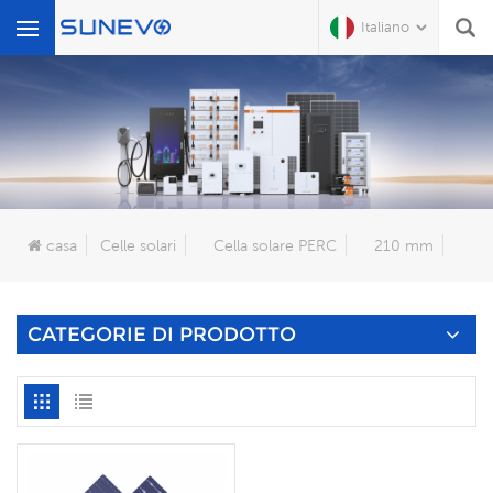
Italiano
Che Cosa Sta Cercando?
casa
Celle solari
Cella solare PERC
210 mm
CATEGORIE DI PRODOTTO