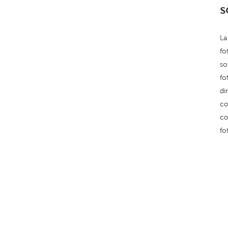
s
La
fo
so
fo
di
co
co
fo