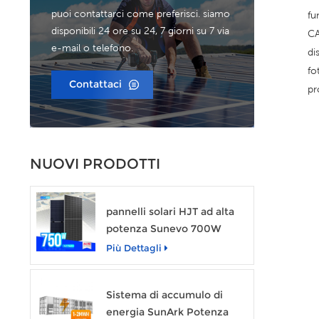
puoi contattarci come preferisci. siamo
fu
disponibili 24 ore su 24, 7 giorni su 7 via
CA
e-mail o telefono.
di
fo
Contattaci
pr
NUOVI PRODOTTI
pannelli solari HJT ad alta
potenza Sunevo 700W
720W 750W Modulo di
Più Dettagli
potenza solare trasparente
Sistema di accumulo di
energia SunArk Potenza