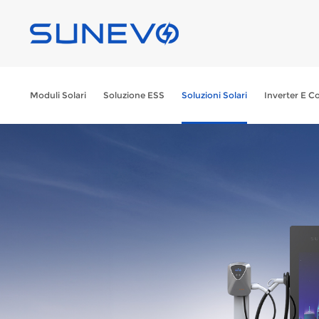
Moduli Solari
Soluzione ESS
Soluzioni Solari
Inverter E Co