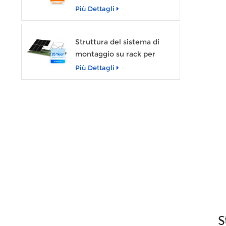
nominale di 1 MW con
Più Dettagli
capacità di 2 MWh
Struttura del sistema di
montaggio su rack per
fondamenta in calcestruzzo
Più Dettagli
a terra del pannello solare
fotovoltaico Sunevo
S