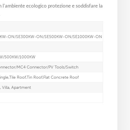
n l'ambiente ecologico protezione e soddisfare la
.
0KW-ON/SE300KW-ON/SE500KW-ON/SE1000KW-ON
KW/500KW/1000KW
onnector/MC4 Connector/PV Tools/Switch
ingle,Tile Roof,Tin Roof,Flat Concrete Roof
Villa, Apartment