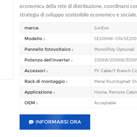
economica della rete di distribuzione, coordinarsi co
strategia di sviluppo sostenibile economico e sociale
marca:
SunEvo
Modello :
SE100KW-ON/SE20
Pannello fotovoltaico :
Mono(Poly Optional)
Potenza dell'inverter :
100KW/200KW/300
Accessori :
PV Cable/Y Branch C
Rack di montaggio :
Metal Roof,Asphalt Sh
Applicazione :
Home, Remote Cabin, 
OEM :
Acceptable
INFORMARSI ORA