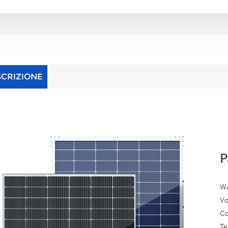
SCRIZIONE
P
Wa
Vo
Co
Te