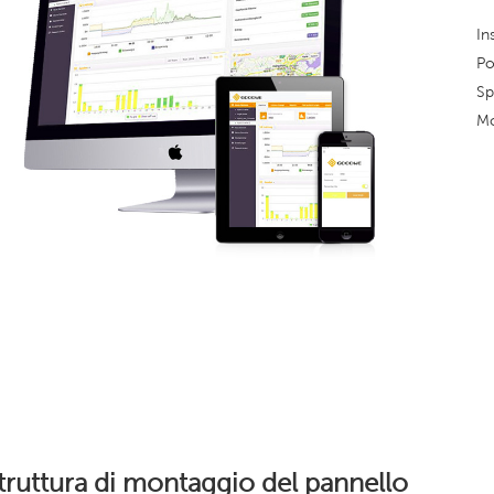
In
Po
Sp
Mo
truttura di montaggio del pannello