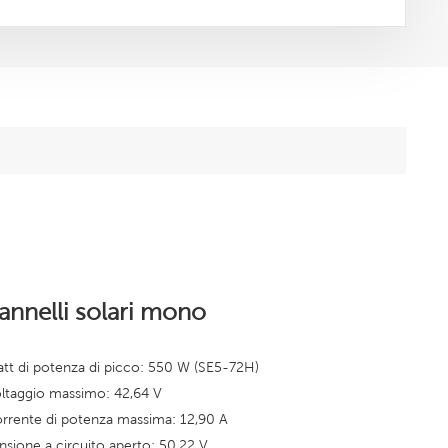
annelli solari mono
tt di potenza di picco: 550 W (SE5-72H)
ltaggio massimo: 42,64
V
rrente di potenza massima: 12,90 A
nsione a circuito aperto: 50,22 V