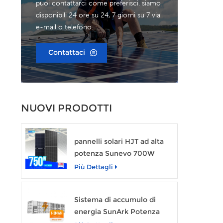
dell
puoi contattarci come preferisci. siamo
a
disponibili 24 ore su 24, 7 giorni su 7 via
comu
e-mail o telefono.
offre
Con
av
Contattaci
mas
lu
per
NUOVI PRODOTTI
pannelli solari HJT ad alta
potenza Sunevo 700W
720W 750W Modulo di
Più Dettagli
potenza solare trasparente
Sistema di accumulo di
energia SunArk Potenza