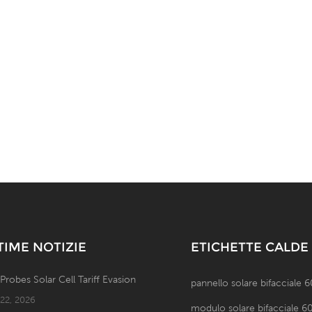
TIME NOTIZIE
ETICHETTE CALDE
 Probes Solar Cell Tariff Evasion
pannello solare bifacciale
 22, 2026
modulo solare bifacciale 