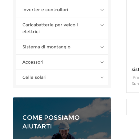
Inverter e controllori
Caricabatterie per veicoli
elettrici
Sistema di montaggio
Accessori
si
Celle solari
Pre
Sun
so
gar
mod
sil
eff
COME POSSIAMO
ragg
AIUTARTI
appl