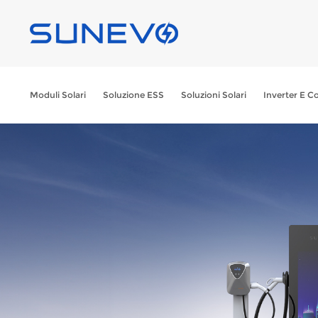
Moduli Solari
Soluzione ESS
Soluzioni Solari
Inverter E Co