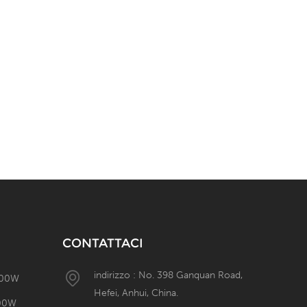
CONTATTACI
indirizzo : No. 398 Ganquan Road,
 600W
Hefei, Anhui, China.
600W